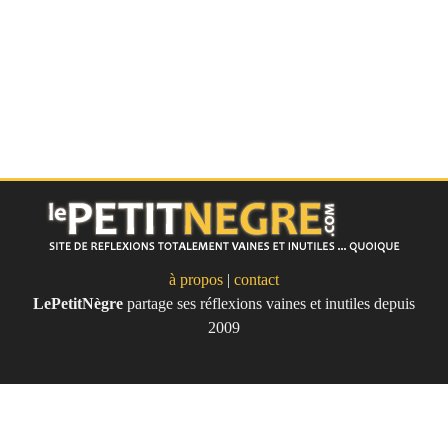
à propos
|
contact
LePetitNègre
partage ses réflexions vaines et inutiles depuis
Le Petit Nègre
2009
Site de réflexions totalement vaines
et inutile... quoique