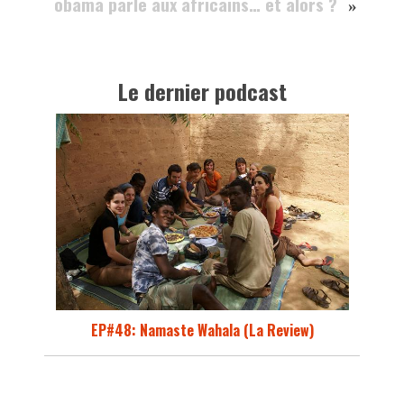
obama parle aux africains… et alors ?
»
Le dernier podcast
EP#48: Namaste Wahala (La Review)